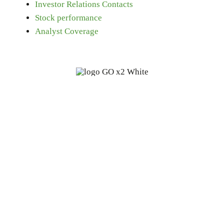
Investor Relations Contacts
Stock performance
Analyst Coverage
Fine oleochemicals from
renewable, biodegradable sources:
a start-up with 100 years of
experience.
Our Products
Governance
Corporate Governance
Our Markets
Our Products
Investor Relations