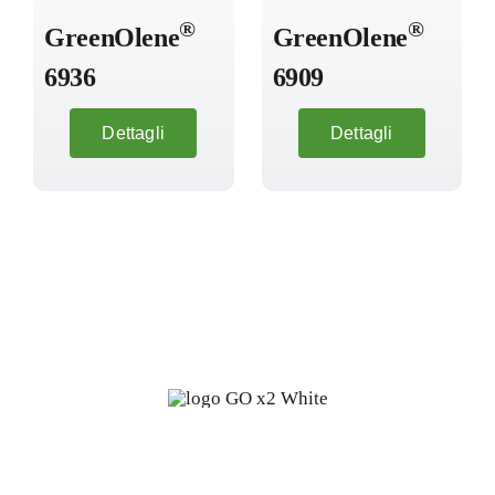
®
®
GreenOlene
GreenOlene
6936
6909
Dettagli
Dettagli
Oleochimica fine da fonti