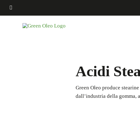
Salta
al
contenuto
Acidi Stea
Green Oleo produce stearine 
dall’industria della gomma, a