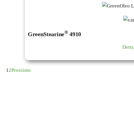
®
GreenStearine
4910
Detta
1
2
Prossimo
imica fine da fonti rinnovabili e biodegra
ienza.