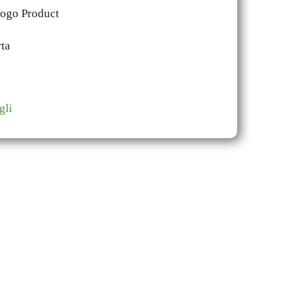
gli
dabili: una
start-up
con 100 anni di