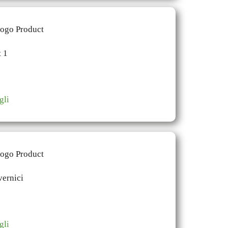
gli
gli