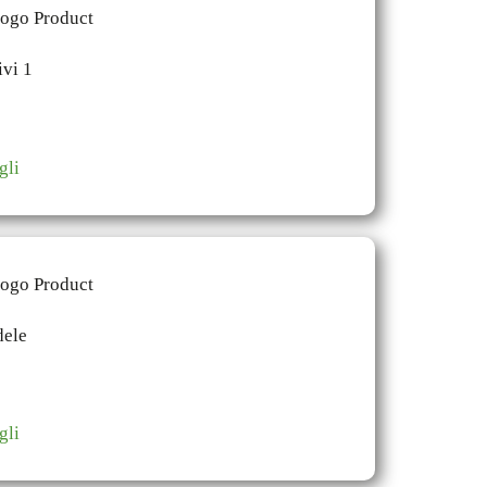
gli
gli