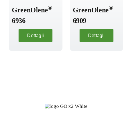
®
®
GreenOlene
GreenOlene
6936
6909
Dettagli
Dettagli
Oleochimica fine da fonti