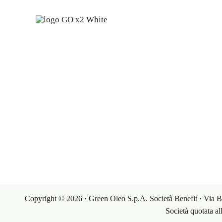
Oleoch
esper
I nostr
I settori 
L’elenco 
Copyright © 2026 · Green Oleo S.p.A. Società Benefit · Via 
Società quotata a