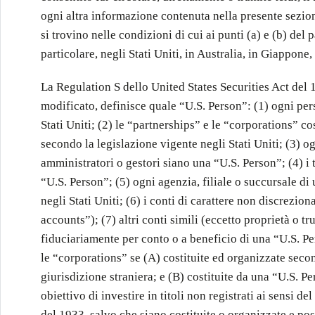
ogni altra informazione contenuta nella presente sezion
si trovino nelle condizioni di cui ai punti (a) e (b) del
particolare, negli Stati Uniti, in Australia, in Giappone,
La Regulation S dello United States Securities Act de
modificato, definisce quale “U.S. Person”: (1) ogni per
Stati Uniti; (2) le “partnerships” e le “corporations” co
secondo la legislazione vigente negli Stati Uniti; (3) og
amministratori o gestori siano una “U.S. Person”; (4) i tr
“U.S. Person”; (5) ogni agenzia, filiale o succursale di
negli Stati Uniti; (6) i conti di carattere non discrezio
accounts”); (7) altri conti simili (eccetto proprietà o tru
fiduciariamente per conto o a beneficio di una “U.S. Pe
le “corporations” se (A) costituite ed organizzate secon
giurisdizione straniera; e (B) costituite da una “U.S. Pe
obiettivo di investire in titoli non registrati ai sensi de
del 1933, salvo che siano costituite o organizzate e pos