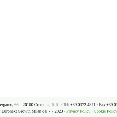
imica fine da fonti rinnovabili e biodegra
ienza.
i prodotti
Governance
Termini
di mercato
Corporate Governance
Condizioni
dei prodotti
Investor Relations
Condizion
Bergamo, 66 – 26100 Cremona, Italia · Tel: +39 0372 4871 · Fax +39
ll’Euronext Growth Milan dal 7.7.2023 ·
Privacy Policy
·
Cookie Polic