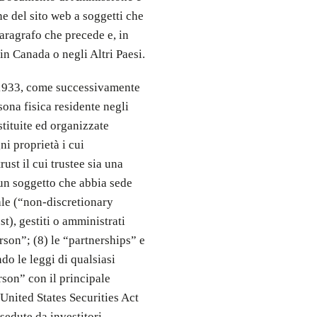
e del sito web a soggetti che
 paragrafo che precede e, in
 in Canada o negli Altri Paesi.
l 1933, come successivamente
sona fisica residente negli
stituite ed organizzate
ni proprietà i cui
ust il cui trustee sia una
 un soggetto che abbia sede
nale (“non-discretionary
st), gestiti o amministrati
rson”; (8) le “partnerships” e
do le leggi di qualsiasi
rson” con il principale
l United States Securities Act
sedute da investitori