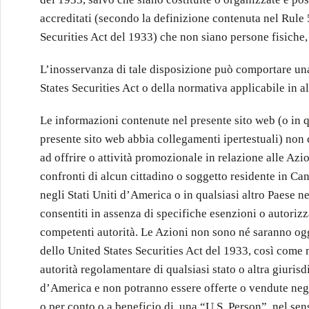
accreditati (secondo la definizione contenuta nel Rule 
Securities Act del 1933) che non siano persone fisiche, 
L’inosservanza di tale disposizione può comportare un
States Securities Act o della normativa applicabile in al
Le informazioni contenute nel presente sito web (o in qu
presente sito web abbia collegamenti ipertestuali) non c
ad offrire o attività promozionale in relazione alle Azio
confronti di alcun cittadino o soggetto residente in Ca
negli Stati Uniti d’America o in qualsiasi altro Paese ne
consentiti in assenza di specifiche esenzioni o autorizz
competenti autorità. Le Azioni non sono né saranno ogge
dello United States Securities Act del 1933, così come
autorità regolamentare di qualsiasi stato o altra giurisd
d’America e non potranno essere offerte o vendute negl
o per conto o a beneficio di, una “U.S. Person”, nel sen