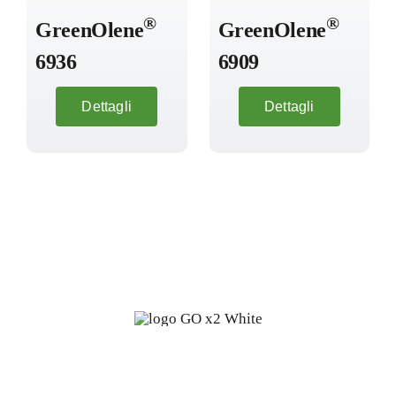
®
®
GreenOlene
GreenOlene
6936
6909
Dettagli
Dettagli
Oleochimica fine da fonti