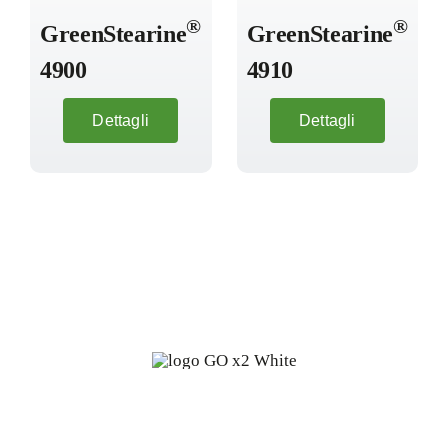
®
®
GreenStearine
GreenStearine
4900
4910
Dettagli
Dettagli
Oleochimica fine da fonti