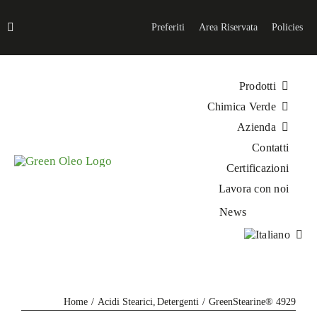
Salta
al
Preferiti
Area Riservata
Policies
contenuto
Prodotti
Chimica Verde
Azienda
Contatti
Certificazioni
Lavora con noi
News
Home
Acidi Stearici
Detergenti
GreenStearine® 4929